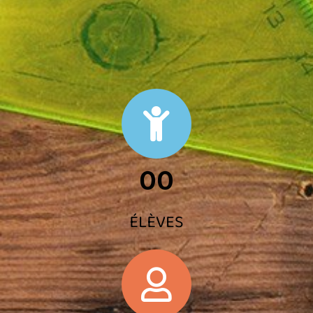
00
ÉLÈVES